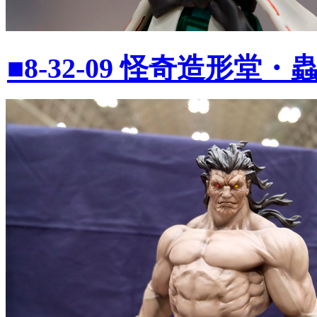
■8-32-09 怪奇造形堂・