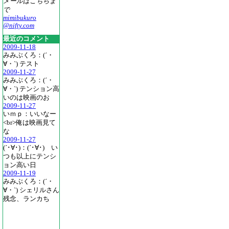
メールはこちらま
で
mimibukuro
@nifty.com
最近のコメント
2009-11-18
みみぶくろ：(´・
∀・`) テスト
2009-11-27
みみぶくろ：(´・
∀・`) テンション高
いのは映画のお
2009-11-27
いｍｐ：いいなー
<br>俺は映画見て
な
2009-11-27
(´･∀･)：(´･∀･) い
つも以上にテンシ
ョン高い日
2009-11-19
みみぶくろ：(´・
∀・`) シェリルさん
残念、ランカち