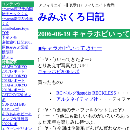
コンテンツ
[アフィリエイト非表示]
[アフィリエイト表示]
amazon商品予約開
みみぶくろ日記
始チェックくん
amazon新商品検索
くん
mimibukuro.toys
2006-08-19 キャラホビい
TOP
予定メモ
京都旅行日記2005
■キャラホビいってきたー
原色みみぶ図鑑
模型部
鯖メモ
(´・∀・`) いってきたよー♪
特集記事
とりあえず写真だけUP！
C3AFA TOKYO
キャラホビ2006レポ
2017レポート
C3AFA TOKYO
2018レポート
買ったもの♪
C3AFA TOKYO
2019レポート
RCベルグ&studio RECKLESS
・・・1
C3TOKYO2016レ
アルタネイティブ社
・・・ティファ
ポ
GUNDAM BIG
EXPOレポ
(´・∀・`) 念願のティファをゲットしたぞ♪
あみあみホビーキ
(´・ー ・`) 他にも欲しいものがいろい
ャンプ代替展示
また来年を楽しみに待つよ。
2022レポ
(´・∀・`) 今回は企業系ぜんぜん買わなか
エヴァンゲリオン