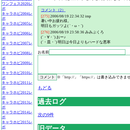
ワンフェス2020レ
ポ
コメント（2）
キャラホビ2004レ
[275]
2006/08/19 22:34:32
imp
ポ
暑い中お疲れ様。
キャラホビ2005レ
明日もガッツよ( `・ω・´)
ポ
[276]
2006/08/19 23:58:36
みみぶくろ
キャラホビ2006レ
(´・∀・`) おー♪
ポ
(´・皿・`) 明日は今日よりもハードな悪寒
キャラホビ2007レ
ポ
お名前
キャラホビ2008レ
ポ
キャラホビ2009レ
ポ
キャラホビ2010レ
※「http://」「https://」は書き込みでき
ポ
キャラホビ2011レ
もどる
ポ
キャラホビ2012レ
ポ
過去ログ
キャラホビ2013レ
ポ
キャラホビ2014レ
次の9件
ポ
キャラホビ2015レ
旧データ
ポ