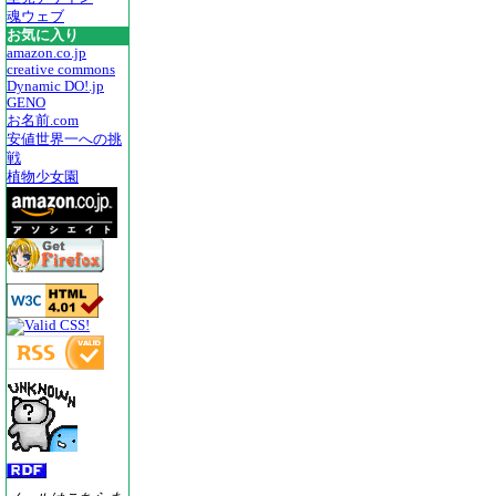
魂ウェブ
お気に入り
amazon.co.jp
creative commons
Dynamic DO!.jp
GENO
お名前.com
安値世界一への挑
戦
植物少女園