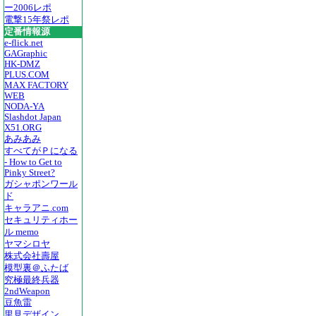
ー2006レポ
電撃15年祭レポ
定番情報源
e-flick.net
GAGraphic
HK-DMZ
PLUS.COM
MAX FACTORY
WEB
NODA-YA
Slashdot Japan
X51.ORG
あみあみ
すべてがＰになる
- How to Get to
Pinky Street?
ガシャポンワール
ド
キャラアニ.com
セキュリティホー
ル memo
ヤマシロヤ
株式会社壽屋
模型裏＠ふたば
究極最終兵器
2ndWeapon
豆魚雷
里見デザイン