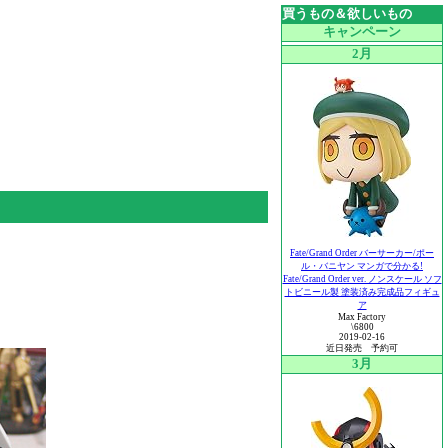
買うもの＆欲しいもの
キャンペーン
2月
Fate/Grand Order バーサーカー/ポー
ル・バニヤン マンガで分かる!
Fate/Grand Order ver. ノンスケール ソフ
トビニール製 塗装済み完成品フィギュ
ア
Max Factory
\6800
2019-02-16
近日発売 予約可
3月