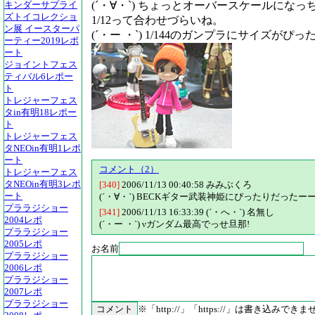
(´・∀・`) ちょっとオーバースケールに
キンダーサプライ
ズトイコレクショ
1/12って合わせづらいね。
ン展 イースターパ
(´・ー ・`) 1/144のガンプラにサイズが
ーティー2019レポ
ート
ジョイントフェス
ティバル6レポー
ト
トレジャーフェス
タin有明18レポー
ト
トレジャーフェス
タNEOin有明1レポ
ート
コメント（2）
トレジャーフェス
タNEOin有明3レポ
[340]
2006/11/13 00:40:58
みみぶくろ
ート
(´・∀・`) BECKギター武装神姫にぴったりだったー
プララジショー
[341]
2006/11/13 16:33:39
(´・へ・`) 名無し
2004レポ
(´・ー ・`) νガンダム最高でっせ旦那!
プララジショー
2005レポ
お名前
プララジショー
2006レポ
プララジショー
2007レポ
プララジショー
※「http://」「https://」は書き込みでき