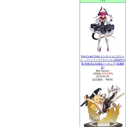
5月
Fate/Grand Order ランサー/エリザベー
ト・バートリー 1/7スケール ABS&PVC
製 塗装済み完成品フィギュア (流通限
定)
Max Factory
\18900(
-20%OFF
)
2019-04-30
近日発売 予約可