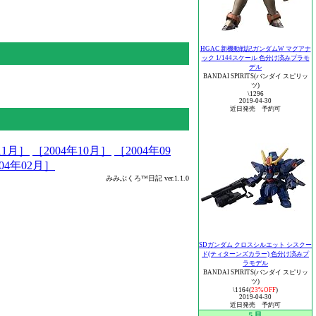
HGAC 新機動戦記ガンダムW マグアナ
ック 1/144スケール 色分け済みプラモ
デル
BANDAI SPIRITS(バンダイ スピリッ
ツ)
\1296
2019-04-30
近日発売 予約可
11月］
［2004年10月］
［2004年09
04年02月］
みみぶくろ™日記 ver.1.1.0
SDガンダム クロスシルエット シスクー
ド(ティターンズカラー) 色分け済みプ
ラモデル
BANDAI SPIRITS(バンダイ スピリッ
ツ)
\1164(
23%OFF
)
2019-04-30
近日発売 予約可