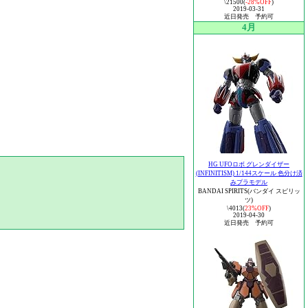
\21500(
-28%OFF
)
2019-03-31
近日発売 予約可
4月
HG UFOロボ グレンダイザー
(INFINITISM) 1/144スケール 色分け済
みプラモデル
BANDAI SPIRITS(バンダイ スピリッ
ツ)
\4013(
23%OFF
)
2019-04-30
近日発売 予約可