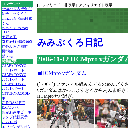
コンテンツ
[アフィリエイト非表示]
[アフィリエイト表示]
amazon商品予約開
始チェックくん
amazon新商品検索
くん
mimibukuro.toys
TOP
予定メモ
みみぶくろ日記
京都旅行日記2005
原色みみぶ図鑑
模型部
鯖メモ
2006-11-12 HCMpro νガンダ
特集記事
C3AFA TOKYO
2017レポート
■HCMpro νガンダム
C3AFA TOKYO
2018レポート
(´・∀・`) ファンネル組み立てるのめんど
C3AFA TOKYO
2019レポート
νガンダムはかっこよすぎるからあんま好き
C3TOKYO2016レ
HCMproヤバ過ぎ。
ポ
GUNDAM BIG
EXPOレポ
あみあみホビーキ
ャンプ代替展示
2022レポ
エヴァンゲリオン