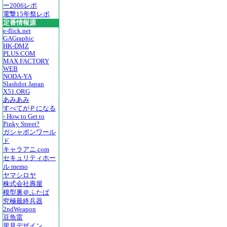
ー2006レポ
電撃15年祭レポ
定番情報源
e-flick.net
GAGraphic
HK-DMZ
PLUS.COM
MAX FACTORY
WEB
NODA-YA
Slashdot Japan
X51.ORG
あみあみ
すべてがＰになる
- How to Get to
Pinky Street?
ガシャポンワール
ド
キャラアニ.com
セキュリティホー
ル memo
ヤマシロヤ
株式会社壽屋
模型裏＠ふたば
究極最終兵器
2ndWeapon
豆魚雷
里見デザイン