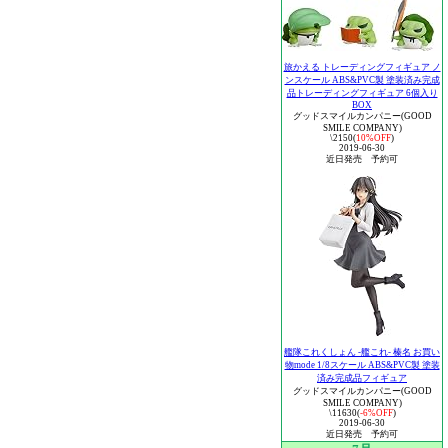
旅かえる トレーディングフィギュア ノ
ンスケール ABS&PVC製 塗装済み完成
品トレーディングフィギュア 6個入り
BOX
グッドスマイルカンパニー(GOOD
SMILE COMPANY)
\2150(
10%OFF
)
2019-06-30
近日発売 予約可
艦隊これくしょん ‐艦これ‐ 榛名 お買い
物mode 1/8スケール ABS&PVC製 塗装
済み完成品フィギュア
グッドスマイルカンパニー(GOOD
SMILE COMPANY)
\11630(
-6%OFF
)
2019-06-30
近日発売 予約可