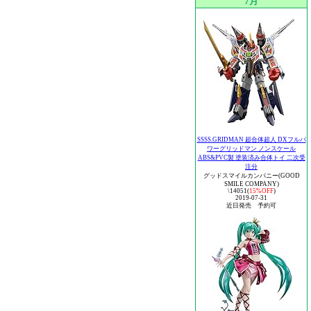
7月
SSSS.GRIDMAN 超合体超人 DXフルパ
ワーグリッドマン ノンスケール
ABS&PVC製 塗装済み合体トイ 二次受
注分
グッドスマイルカンパニー(GOOD
SMILE COMPANY)
\14051(
15%OFF
)
2019-07-31
近日発売 予約可