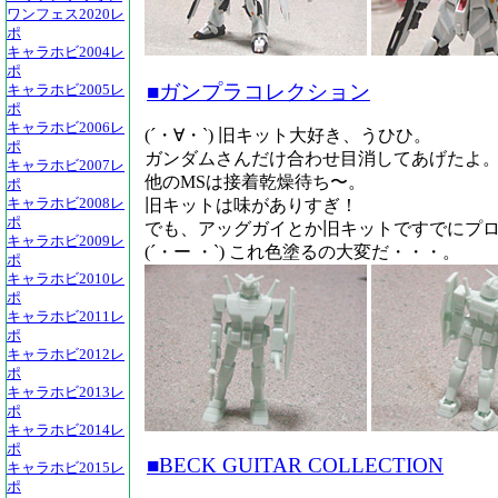
ワンフェス2020レ
ポ
キャラホビ2004レ
ポ
■ガンプラコレクション
キャラホビ2005レ
ポ
キャラホビ2006レ
(´・∀・`) 旧キット大好き、うひひ。
ポ
ガンダムさんだけ合わせ目消してあげたよ
キャラホビ2007レ
他のMSは接着乾燥待ち〜。
ポ
旧キットは味がありすぎ！
キャラホビ2008レ
ポ
でも、アッグガイとか旧キットですでにプロ
キャラホビ2009レ
(´・ー ・`) これ色塗るの大変だ・・・。
ポ
キャラホビ2010レ
ポ
キャラホビ2011レ
ポ
キャラホビ2012レ
ポ
キャラホビ2013レ
ポ
キャラホビ2014レ
ポ
■BECK GUITAR COLLECTION
キャラホビ2015レ
ポ