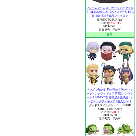
フレームアームズ・ガール バーゼラル
ド -SESSION GO!!- NONスケール PVC
製 塗装済み完成品フィギュア
壽屋(KOTOBUKIYA)
\13093(
12%OFF
)
2019-05-31
近日発売 予約可
6月
マンガで分かる! Fate/Grand Order トレ
ーディングフィギュア 第3話 ノンスケ
ール ABS&PVC製 塗装済み完成品トレ
ーディングフィギュア 6個入りBOX
グッドスマイルカンパニー(GOOD
SMILE COMPANY)
\4147(
1%OFF
)
2019-06-30
近日発売 予約可