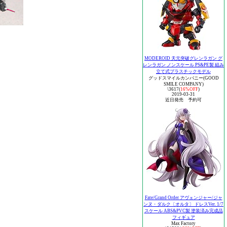
MODEROID 天元突破グレンラガン グ
レンラガン ノンスケール PS&PE製 組み
立て式プラスチックモデル
グッドスマイルカンパニー(GOOD
SMILE COMPANY)
\3617(
16%OFF
)
2019-03-31
近日発売 予約可
Fate/Grand Order アヴェンジャー/ジャ
ンヌ・ダルク〔オルタ〕 ドレスVer. 1/7
スケール ABS&PVC製 塗装済み完成品
フィギュア
Max Factory