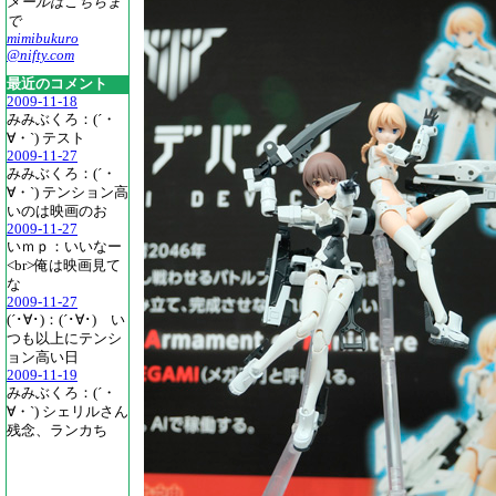
メールはこちらま
で
mimibukuro
@nifty.com
最近のコメント
2009-11-18
みみぶくろ：(´・
∀・`) テスト
2009-11-27
みみぶくろ：(´・
∀・`) テンション高
いのは映画のお
2009-11-27
いｍｐ：いいなー
<br>俺は映画見て
な
2009-11-27
(´･∀･)：(´･∀･) い
つも以上にテンシ
ョン高い日
2009-11-19
みみぶくろ：(´・
∀・`) シェリルさん
残念、ランカち