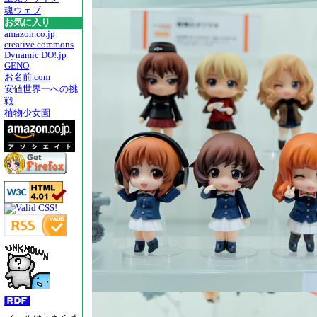
魂ウェブ
お気に入り
amazon.co.jp
creative commons
Dynamic DO!.jp
GENO
お名前.com
安値世界一への挑
戦
植物少女園