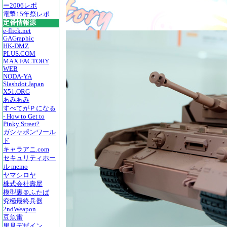
ー2006レポ
電撃15年祭レポ
定番情報源
e-flick.net
GAGraphic
HK-DMZ
PLUS.COM
MAX FACTORY
WEB
NODA-YA
Slashdot Japan
X51.ORG
あみあみ
すべてがＰになる
- How to Get to
Pinky Street?
ガシャポンワール
ド
キャラアニ.com
セキュリティホー
ル memo
ヤマシロヤ
株式会社壽屋
模型裏＠ふたば
究極最終兵器
2ndWeapon
豆魚雷
里見デザイン