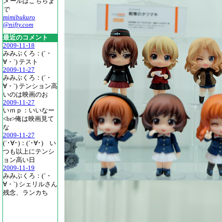
メールはこちらま
で
mimibukuro
@nifty.com
最近のコメント
2009-11-18
みみぶくろ：(´・
∀・`) テスト
2009-11-27
みみぶくろ：(´・
∀・`) テンション高
いのは映画のお
2009-11-27
いｍｐ：いいなー
<br>俺は映画見て
な
2009-11-27
(´･∀･)：(´･∀･) い
つも以上にテンシ
ョン高い日
2009-11-19
みみぶくろ：(´・
∀・`) シェリルさん
残念、ランカち