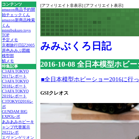
コンテンツ
[アフィリエイト非表示]
[アフィリエイト表示]
amazon商品予約開
始チェックくん
amazon新商品検索
くん
mimibukuro.toys
TOP
予定メモ
みみぶくろ日記
京都旅行日記2005
原色みみぶ図鑑
模型部
鯖メモ
2016-10-08 全日本模型ホ
特集記事
C3AFA TOKYO
2017レポート
■全日本模型ホビーショー2016に行
C3AFA TOKYO
2018レポート
C3AFA TOKYO
GSIクレオス
2019レポート
C3TOKYO2016レ
ポ
GUNDAM BIG
EXPOレポ
あみあみホビーキ
ャンプ代替展示
2022レポ
エヴァンゲリオン